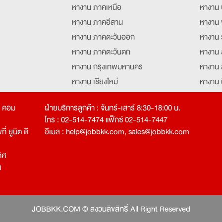
หางาน ภาคเหนือ
หางาน 
หางาน ภาคอีสาน
หางาน 
หางาน ภาคตะวันออก
หางาน 
หางาน ภาคตะวันตก
หางาน 
หางาน กรุงเทพมหานคร
หางาน 
หางาน เชียงใหม่
หางาน 
หางาน ฉะเชิงเทรา
หางานอ
ท คอม
ฝ่ายบริการลูกค้า : จันทร์-เสาร์ 8:30-18:00 น.
โทร : 02-514-7474 แฟ็กซ์ 02-514-7447
่ ยูนิต ดี
อีเมล :
help@jobbkk.com
,
sales@jobbkk.com
ิศ
ง
tion
JOBBKK.COM © สงวนลิขสิทธิ์ All Right Reserved