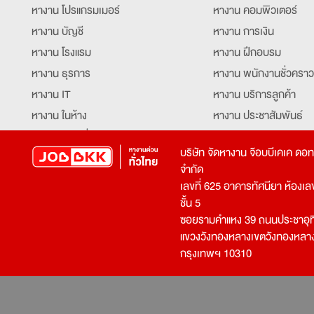
หางาน โปรแกรมเมอร์
หางาน คอมพิวเตอร์
หางาน บัญชี
หางาน การเงิน
หางาน โรงแรม
หางาน ฝึกอบรม
หางาน ธุรการ
หางาน พนักงานชั่วคราว
หางาน IT
หางาน บริการลูกค้า
หางาน ในห้าง
หางาน ประชาสัมพันธ์
หางาน ท่องเที่ยว
หางาน รับโทรศัพท์
บริษัท จัดหางาน จ๊อบบีเคเค ดอ
หางาน จัดซื้อ
หางาน ประสานงาน
จำกัด
หางาน การขาย
หางาน จองตั๋ว
เลขที่ 625 อาคารทัศนียา ห้องเลขที
หางาน คีย์ข้อมูล
หางาน ร้านอาหาร
ชั้น 5
ซอยรามคำแหง 39 ถนนประชาอุท
หางาน บุคคล
หางาน กุ๊ก
แขวงวังทองหลางเขตวังทองหลา
หางาน วิศวกร
หางาน นักศึกษาฝึกงาน
กรุงเทพฯ 10310
หางาน เจ้าหน้าที่รักษาความปลอดภัย
หางาน Mobile Applica
Developer
หางาน พนักงานขับรถ
หางาน ล่ามแปลภาษา
หางาน ผู้จัดการ