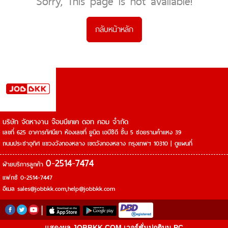
Sorry, This page is not available!
กลับหน้าหลัก
บริษัท จัดหางาน จ๊อบบีเคเค ดอท คอม จำกัด
เลขที่ 625 อาคารทัศนียา ห้องเลขที่ ยูนิต เอบีซีดี ชั้น 5 ซอยรามคำแหง 39
ถนนประชาอุทิศ แขวงวังทองหลาง เขตวังทองหลาง กรุงเทพฯ 10310 |
ดูแผนที่
0-2514-7474
ฝ่ายบริการลูกค้า
แฟกซ์ 0-2514-7447
อีเมล
sales@jobbkk.com
,
help@jobbkk.com
|
แสดงผล JOBBKK.COM เวอร์ชั่นปกติบน PC