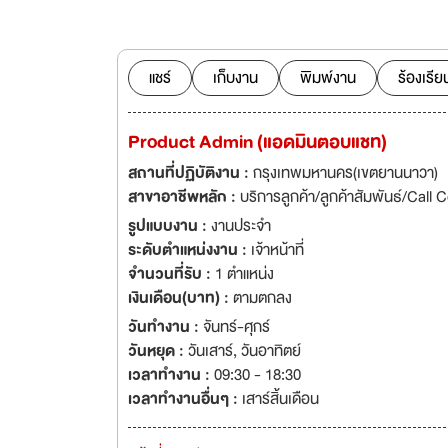
จำหน่ายมากมาย เช่
ร้านค้าปลีกทั่วประเ
ประเทศจีน
แชร์
เก็บงาน
พิมพ์งาน
ร้องเรีย
Product Admin (แอดมินตอบแชท)
สถานที่ปฏิบัติงาน :
กรุงเทพมหานคร(เขตยานนาวา)
สาขาอาชีพหลัก :
บริการลูกค้า/ลูกค้าสัมพันธ์/Call 
รูปแบบงาน :
งานประจำ
ระดับตำแหน่งงาน :
เจ้าหน้าที่
จำนวนที่รับ :
1 ตำแหน่ง
เงินเดือน(บาท) :
ตามตกลง
วันทำงาน :
จันทร์-ศุกร์
วันหยุด :
วันเสาร์
,
วันอาทิตย์
เวลาทำงาน :
09:30 - 18:30
เวลาทำงานอื่นๆ :
เสาร์สิ้นเดือน