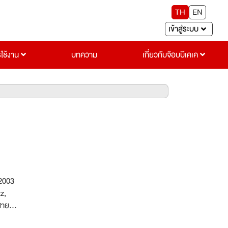
TH
EN
เข้าสู่ระบบ
รใช้งาน
บทความ
เกี่ยวกับจ๊อบบีเคเค
z,
สาย
านวาง