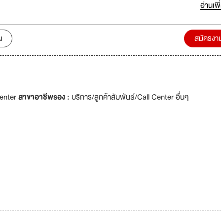
น 7-11 ทั้วประเทศ, iStudio, SE-ED, Com7, J-Mart, Mobile Shop ต่าง 
อ่านเพิ
ทศ ซึ่งในปัจจุบันเรามีพนักงานทั้งหมดประมาณ 800 ท่าน ทั้งที่ประจำที่ประเทศ
น
สมัครงา
Center
สาขาอาชีพรอง :
บริการ/ลูกค้าสัมพันธ์/Call Center อื่นๆ