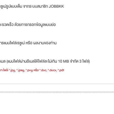
รซูเม่รูปแบบเต็ม จากระบบสมาชิก JOBBKK
ละรวดเร็ว ด้วยการกรอกข้อมูลแบบย่อ
ารแนบไฟล์เรซูเม่ หรือ ผลงานของท่าน
เมล (แนบไฟล์ผ่านอีเมลได้ไฟล์ละไม่เกิน 10 MB จำกัด 3 ไฟล์)
าะไฟล์ *.jpg, *.jpeg, *.png หรือ *.doc, *.docx, *.pdf