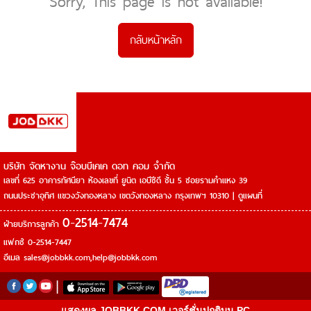
Sorry, This page is not available!
กลับหน้าหลัก
บริษัท จัดหางาน จ๊อบบีเคเค ดอท คอม จำกัด
เลขที่ 625 อาคารทัศนียา ห้องเลขที่ ยูนิต เอบีซีดี ชั้น 5 ซอยรามคำแหง 39
ถนนประชาอุทิศ แขวงวังทองหลาง เขตวังทองหลาง กรุงเทพฯ 10310 |
ดูแผนที่
0-2514-7474
ฝ่ายบริการลูกค้า
แฟกซ์ 0-2514-7447
อีเมล
sales@jobbkk.com
,
help@jobbkk.com
|
แสดงผล JOBBKK.COM เวอร์ชั่นปกติบน PC