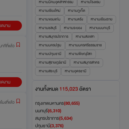
หางานนิคมอุตสาหกรรม
หางานโรงแรม
หางานเชียงใหม่
หางานภูเก็ต
หางานขอนแก่น
หางานตรัง
หางานเชียงราย
ียดงาน
หางานชลบุรี
หางานระยอง
หางานนนทบุรี
หางานสมุทรปราการ
หางานสงขลา
หางานนครปฐม
หางานนครศรีธรรมราช
าทีที่แล้ว
หางานปทุมธานี
หางานพิษณุโลก
หางานสุราษฎร์ธานี
หางานสมุทรสาคร
หางานสระบุรี
หางานอุดรธานี
ียดงาน
งานทั้งหมด
115,023
อัตรา
่วโมงที่แล้ว
กรุงเทพมหานคร
(80,655)
นนทบุรี
(6,310)
สมุทรปราการ
(5,634)
ปทุมธานี
(3,376)