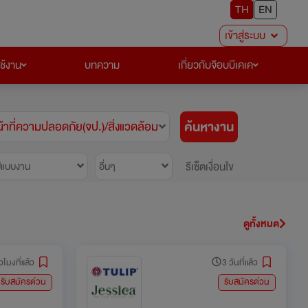
TH
EN
เข้าสู่ระบบ
ใช้งาน
บทความ
เกี่ยวกับจ๊อบบีเคเค
ค้นหางาน
น้าที่ความปลอดภัย(จป.)/สิ่งแวดล้อม
รีเซ็ตเงื่อนไข
ปแบบงาน
อื่นๆ
ดูทั้งหมด
่วโมงที่แล้ว
3 วันที่แล้ว
รับสมัครด่วน
รับสมัครด่วน