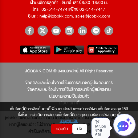
ฝ่ายบริการลูกค้า : จันทร์-เสาร์ 8:30-18:00 น.
โทร : 02-514-7474 แฟ็กซ์ 02-514-7447
อีเมล :
help@jobbkk.com
,
sales@jobbkk.com
JOBBKK.COM © สงวนลิขสิทธิ์ All Right Reserved
ข้อตกลงและเงื่อนไขการใช้บริการสมาชิกผู้ประกอบการ
ข้อตกลงและเงื่อนไขการใช้บริการสมาชิกผู้สมัครงาน
นโยบายความเป็นส่วนตัว
นโยบายคุกกี้
เว็บไซต์นี้มีการจัดเก็บคุกกี้เพื่อมอบประสบการณ์การใช้งานเว็บไซต์ของคุณให้ดี
ยิ่งขึ้นการดำเนินการต่อบนเว็บไซต์นี้ถือว่าคุณยอมรับการใช้งานคุกกี้
jobbkk มีเพียงเว็บเดียวเท่านั้น ไม่มีเว็บเครือข่าย โปรดอย่าหลงเชื่อผู้แอบอ้าง และ
อ่านเพิ่มเติม
หากผู้ใดแอบอ้าง ไม่ว่าทาง Email, โทรศัพท์, SMS หรือทางใดก็ตาม จะถูก
ยอมรับ
ปิด
ดำเนินคดีตามที่กฎหมายบัญญัติไว้สูงสุด