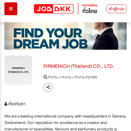
เข้าสู่ระบบ
FIRMENICH (Thailand) CO., LTD.
FIRMENICH
(Thailand) CO., LTD.
หางาน
>
หางาน
>
หางาน (ทุกเขต)
เกี่ยวกับเรา
We are a leading international company with Headquarters in Geneva,
Switzerland. Our reputation for excellence as a creator and
manufacturer of specialities, flavours and perfumery products is