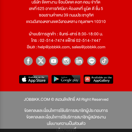
บริษัท จัดหางาน จ๊อบบีเคเค ดอท คอม จำกัด
เลขที่ 625 อาคารทัศนียา ห้องเลขที่ ยูนิต ดี ชั้น 5
ซอยรามคำแหง 39 ถนนประชาอุทิศ
แขวงวังทองหลางเขตวังทองหลาง กรุงเทพฯ 10310
ฝ่ายบริการลูกค้า : จันทร์-เสาร์ 8:30-18:00 น.
โทร : 02-514-7474 แฟ็กซ์ 02-514-7447
อีเมล :
help@jobbkk.com
,
sales@jobbkk.com
JOBBKK.COM © สงวนลิขสิทธิ์ All Right Reserved
ข้อตกลงและเงื่อนไขการใช้บริการสมาชิกผู้ประกอบการ
ข้อตกลงและเงื่อนไขการใช้บริการสมาชิกผู้สมัครงาน
นโยบายความเป็นส่วนตัว
นโยบายคุกกี้