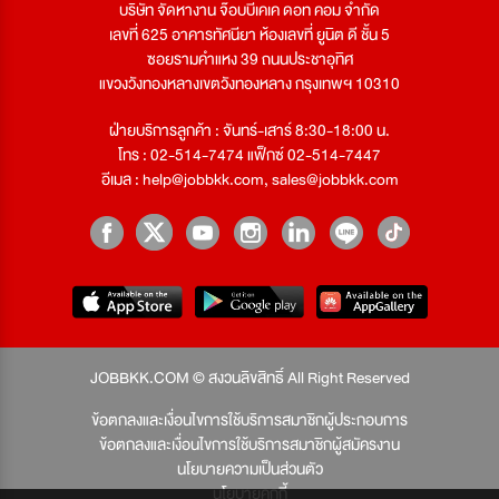
บริษัท จัดหางาน จ๊อบบีเคเค ดอท คอม จำกัด
เลขที่ 625 อาคารทัศนียา ห้องเลขที่ ยูนิต ดี ชั้น 5
ซอยรามคำแหง 39 ถนนประชาอุทิศ
แขวงวังทองหลางเขตวังทองหลาง กรุงเทพฯ 10310
ฝ่ายบริการลูกค้า : จันทร์-เสาร์ 8:30-18:00 น.
โทร : 02-514-7474 แฟ็กซ์ 02-514-7447
อีเมล :
help@jobbkk.com
,
sales@jobbkk.com
JOBBKK.COM © สงวนลิขสิทธิ์ All Right Reserved
ข้อตกลงและเงื่อนไขการใช้บริการสมาชิกผู้ประกอบการ
ข้อตกลงและเงื่อนไขการใช้บริการสมาชิกผู้สมัครงาน
นโยบายความเป็นส่วนตัว
นโยบายคุกกี้