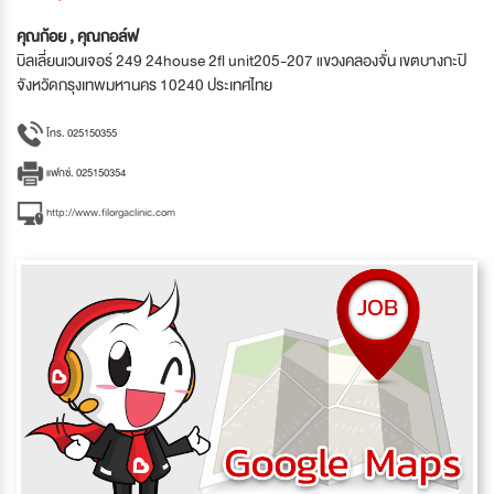
คุณก้อย , คุณกอล์ฟ
บิลเลี่ยนเวนเจอร์ 249 24house 2fl unit205-207 แขวงคลองจั่น เขตบางกะปิ
จังหวัดกรุงเทพมหานคร 10240 ประเทศไทย
โทร. 025150355
แฟกซ์. 025150354
http://www.filorgaclinic.com