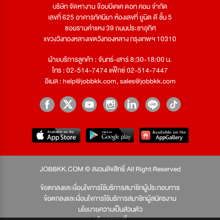
บริษัท จัดหางาน จ๊อบบีเคเค ดอท คอม จำกัด
เลขที่ 625 อาคารทัศนียา ห้องเลขที่ ยูนิต ดี ชั้น 5
ซอยรามคำแหง 39 ถนนประชาอุทิศ
แขวงวังทองหลางเขตวังทองหลาง กรุงเทพฯ 10310
ฝ่ายบริการลูกค้า : จันทร์-เสาร์ 8:30-18:00 น.
โทร : 02-514-7474 แฟ็กซ์ 02-514-7447
อีเมล :
help@jobbkk.com
,
sales@jobbkk.com
JOBBKK.COM © สงวนลิขสิทธิ์ All Right Reserved
ข้อตกลงและเงื่อนไขการใช้บริการสมาชิกผู้ประกอบการ
ข้อตกลงและเงื่อนไขการใช้บริการสมาชิกผู้สมัครงาน
นโยบายความเป็นส่วนตัว