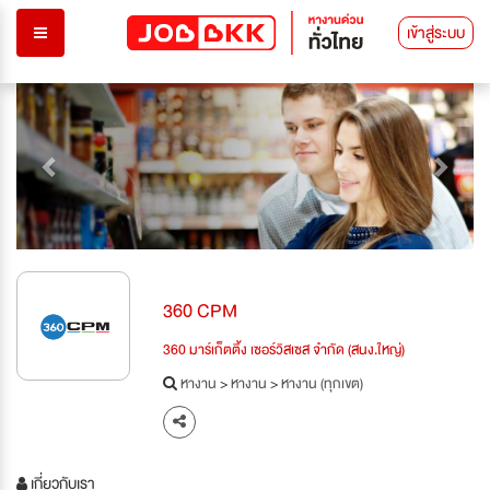
เข้าสู่ระบบ
Previous
Next
360 CPM
360 มาร์เก็ตติ้ง เซอร์วิสเซส จำกัด (สนง.ใหญ่)
หางาน
>
หางาน
>
หางาน (ทุกเขต)
เกี่ยวกับเรา