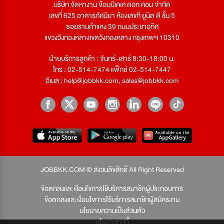
บริษัท จัดหางาน จ๊อบบีเคเค ดอท คอม จำกัด
เลขที่ 625 อาคารทัศนียา ห้องเลขที่ ยูนิต ดี ชั้น 5
ซอยรามคำแหง 39 ถนนประชาอุทิศ
แขวงวังทองหลางเขตวังทองหลาง กรุงเทพฯ 10310
ฝ่ายบริการลูกค้า : จันทร์-เสาร์ 8:30-18:00 น.
โทร : 02-514-7474 แฟ็กซ์ 02-514-7447
อีเมล :
help@jobbkk.com
,
sales@jobbkk.com
JOBBKK.COM © สงวนลิขสิทธิ์ All Right Reserved
ข้อตกลงและเงื่อนไขการใช้บริการสมาชิกผู้ประกอบการ
ข้อตกลงและเงื่อนไขการใช้บริการสมาชิกผู้สมัครงาน
นโยบายความเป็นส่วนตัว
นโยบายคุกกี้