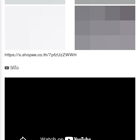
https://s.shopee.co.th/7pfzUzZWWH
วีดีโอ