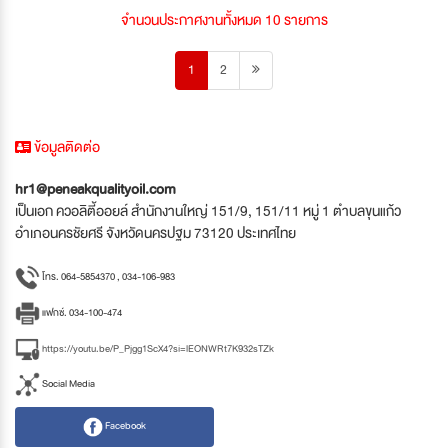
จำนวนประกาศงานทั้งหมด 10 รายการ
1
2
ข้อมูลติดต่อ
hr1@peneakqualityoil.com
เป็นเอก ควอลิตี้ออยล์ สำนักงานใหญ่ 151/9, 151/11 หมู่ 1 ตำบลขุนแก้ว
อำเภอนครชัยศรี จังหวัดนครปฐม 73120 ประเทศไทย
โทร. 064-5854370 , 034-106-983
แฟกซ์. 034-100-474
https://youtu.be/P_Pjgg1ScX4?si=lEONWRt7K932sTZk
Social Media
Facebook