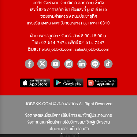
บริษัท จัดหางาน จ๊อบบีเคเค ดอท คอม จำกัด
เลขที่ 625 อาคารทัศนียา ห้องเลขที่ ยูนิต ดี ชั้น 5
ซอยรามคำแหง 39 ถนนประชาอุทิศ
แขวงวังทองหลางเขตวังทองหลาง กรุงเทพฯ 10310
ฝ่ายบริการลูกค้า : จันทร์-เสาร์ 8:30-18:00 น.
โทร : 02-514-7474 แฟ็กซ์ 02-514-7447
อีเมล :
help@jobbkk.com
,
sales@jobbkk.com
JOBBKK.COM © สงวนลิขสิทธิ์ All Right Reserved
ข้อตกลงและเงื่อนไขการใช้บริการสมาชิกผู้ประกอบการ
ข้อตกลงและเงื่อนไขการใช้บริการสมาชิกผู้สมัครงาน
นโยบายความเป็นส่วนตัว
นโยบายคุกกี้