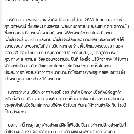
บริษัท อาศาเฟอร์นิเจอร์ จำกัด ได้เริ่มก่อตั้งในปี 2530 โดยนายประสิทธิ์
คุณวิเศษพงษ์ ซึ่งแต่เดิมมาบริษัทรับเพียงงานออกแบบและรับเหมาตกแต่งภายใน
ซึ่งครอบคลุมถึง งานพื้น งานผนัง งานไฟฟ้า งานฝ้า รวมไปจนถึงงาน
เฟอร์นิเจอร์ build in และงานเฟอร์นิเจอร์ลอยตัว ภายหลัง บริษัทอาศาฯ ได้
ขยายขอบข่ายของงานในถึงการรับเหมาก่อสร้างเต็มตัวแบบครบวงจร ตลอด
เวลา 30 กว่าปี ที่ผ่านมา บริษัทอาศาฯ ได้ให้คำมั่นสัญญาต่อลูกค้า เรื่อง
คุณภาพและความละเอียดอ่อนของงานจนเป็นที่เลื่องชื่อ บริษัทอาศาฯ ได้รับการ
พัฒนาให้มีความทันสมัยและเติบโตอย่างต่อเนื่อง สามารถเห็นได้จาก
ประสบการณ์ของบริษัทอาศาฯ มากมาย ทั้งโครงการของรัฐบาลและเอกชน ซึ่ง
เป็นงานมูลค่าเกินกว่า 400 ล้านบาท
ในการทำงาน บริษัท อาศาเฟอร์นิเจอร์ จำกัด ยึดความซื่อสัตย์ต่อลูกค้า
เหนือสิ่งอื่นใด เนื่องจากทางบริษัทอาศาฯ เห็นความไว้วางใจและความสบายใจ
ของลูกค้าเป็นปัจจัยหลัก ทาง บริษัทฯ จึงรับประกันและให้ความสำคัญกับเรื่องนี้
เป็นอย่างมาก
นอกจากนี้การดูแลลูกค้าอย่างใกล้ชิดก็เพื่อถือเป็นการทำงานอีกอย่างหนึ่งที่
ทำให้ทางบริษัทฯ ได้รับความนิยม อย่างกว้างขวาง เพราะการทำงานที่มี