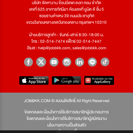
บริษัท จัดหางาน จ๊อบบีเคเค ดอท คอม จำกัด
เลขที่ 625 อาคารทัศนียา ห้องเลขที่ ยูนิต ดี ชั้น 5
ซอยรามคำแหง 39 ถนนประชาอุทิศ
แขวงวังทองหลางเขตวังทองหลาง กรุงเทพฯ 10310
ฝ่ายบริการลูกค้า : จันทร์-เสาร์ 8:30-18:00 น.
โทร : 02-514-7474 แฟ็กซ์ 02-514-7447
อีเมล :
help@jobbkk.com
,
sales@jobbkk.com
JOBBKK.COM © สงวนลิขสิทธิ์ All Right Reserved
ข้อตกลงและเงื่อนไขการใช้บริการสมาชิกผู้ประกอบการ
ข้อตกลงและเงื่อนไขการใช้บริการสมาชิกผู้สมัครงาน
นโยบายความเป็นส่วนตัว
นโยบายคุกกี้