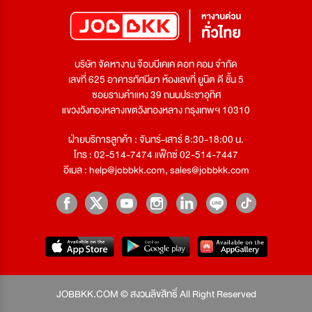
บริษัท จัดหางาน จ๊อบบีเคเค ดอท คอม จำกัด
เลขที่ 625 อาคารทัศนียา ห้องเลขที่ ยูนิต ดี ชั้น 5
ซอยรามคำแหง 39 ถนนประชาอุทิศ
แขวงวังทองหลางเขตวังทองหลาง กรุงเทพฯ 10310
ฝ่ายบริการลูกค้า : จันทร์-เสาร์ 8:30-18:00 น.
โทร : 02-514-7474 แฟ็กซ์ 02-514-7447
อีเมล :
help@jobbkk.com
,
sales@jobbkk.com
JOBBKK.COM © สงวนลิขสิทธิ์ All Right Reserved