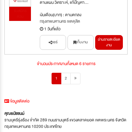
ตามแผน วิเคราะห์, แก้ปัญหา...
รับสมัคร
เงินเดือน(บาท) : ตามตกลง
ด่วน
กรุงเทพมหานคร เขตดุสิต
1 วันที่แล้ว
อ่านรายละเอียด
แชร์
เก็บงาน
งาน
จำนวนประกาศงานทั้งหมด 6 รายการ
1
2
ข้อมูลติดต่อ
คุณธนัชชนม์
รามบุตรีรุ่งเรือง จำกัด 289 ถนนรามบุตรี แขวงตลาดยอด เขตพระนคร จังหวัด
กรุงเทพมหานคร 10200 ประเทศไทย