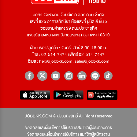
บริษัท จัดหางาน จ๊อบบีเคเค ดอท คอม จำกัด
เลขที่ 625 อาคารทัศนียา ห้องเลขที่ ยูนิต ดี ชั้น 5
ซอยรามคำแหง 39 ถนนประชาอุทิศ
แขวงวังทองหลางเขตวังทองหลาง กรุงเทพฯ 10310
ฝ่ายบริการลูกค้า : จันทร์-เสาร์ 8:30-18:00 น.
โทร : 02-514-7474 แฟ็กซ์ 02-514-7447
อีเมล :
help@jobbkk.com
,
sales@jobbkk.com
JOBBKK.COM © สงวนลิขสิทธิ์ All Right Reserved
ข้อตกลงและเงื่อนไขการใช้บริการสมาชิกผู้ประกอบการ
ข้อตกลงและเงื่อนไขการใช้บริการสมาชิกผู้สมัครงาน