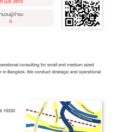
01 ม.ค. 2513
ำนวนผู้เข้าชม
0
perational consulting for small and medium sized
ter in Bangkok. We conduct strategic and operational
คร 10330