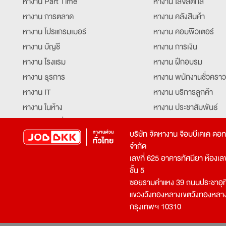
หางาน Part Time
หางาน โลจิสติกส์
หางาน การตลาด
หางาน คลังสินค้า
หางาน โปรแกรมเมอร์
หางาน คอมพิวเตอร์
หางาน บัญชี
หางาน การเงิน
หางาน โรงแรม
หางาน ฝึกอบรม
หางาน ธุรการ
หางาน พนักงานชั่วคราว
หางาน IT
หางาน บริการลูกค้า
หางาน ในห้าง
หางาน ประชาสัมพันธ์
หางาน ท่องเที่ยว
หางาน รับโทรศัพท์
บริษัท จัดหางาน จ๊อบบีเคเค ดอ
หางาน จัดซื้อ
หางาน ประสานงาน
จำกัด
หางาน การขาย
หางาน จองตั๋ว
เลขที่ 625 อาคารทัศนียา ห้องเลขที
หางาน คีย์ข้อมูล
หางาน ร้านอาหาร
ชั้น 5
ซอยรามคำแหง 39 ถนนประชาอุท
หางาน บุคคล
หางาน กุ๊ก
แขวงวังทองหลางเขตวังทองหลา
หางาน วิศวกร
หางาน นักศึกษาฝึกงาน
กรุงเทพฯ 10310
หางาน เจ้าหน้าที่รักษาความปลอดภัย
หางาน Mobile Applica
Developer