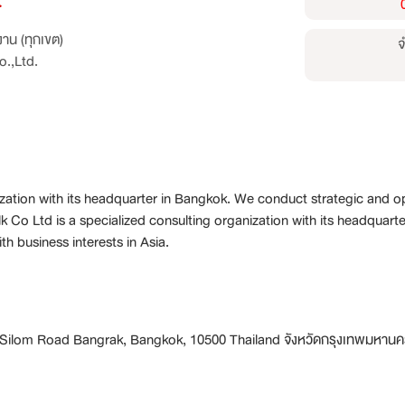
.
าน (ทุกเขต)
จ
o.,Ltd.
nization with its headquarter in Bangkok. We conduct strategic and o
lk Co Ltd is a specialized consulting organization with its headquar
h business interests in Asia.
87 Silom Road Bangrak, Bangkok, 10500 Thailand จังหวัดกรุงเทพมหาน