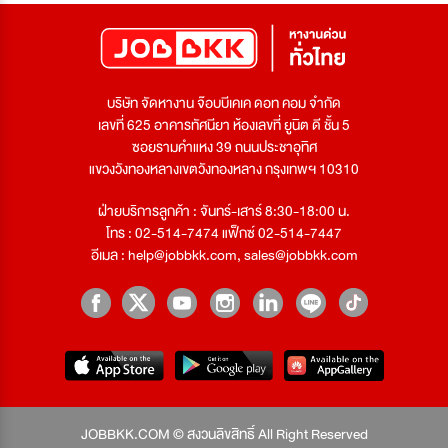
บริษัท จัดหางาน จ๊อบบีเคเค ดอท คอม จำกัด
เลขที่ 625 อาคารทัศนียา ห้องเลขที่ ยูนิต ดี ชั้น 5
ซอยรามคำแหง 39 ถนนประชาอุทิศ
แขวงวังทองหลางเขตวังทองหลาง กรุงเทพฯ 10310
ฝ่ายบริการลูกค้า : จันทร์-เสาร์ 8:30-18:00 น.
โทร : 02-514-7474 แฟ็กซ์ 02-514-7447
อีเมล :
help@jobbkk.com
,
sales@jobbkk.com
JOBBKK.COM © สงวนลิขสิทธิ์ All Right Reserved