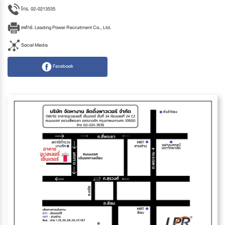
โทร. 02-0213535
แฟกซ์. Leading Power Recruitment Co., Ltd.
Social Media
Facebook