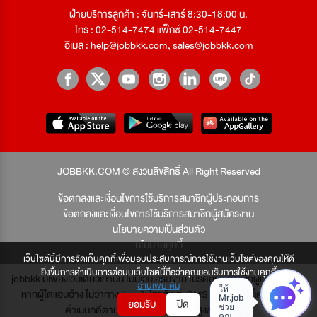
ฝ่ายบริการลูกค้า : จันทร์-เสาร์ 8:30-18:00 น.
โทร : 02-514-7474 แฟ็กซ์ 02-514-7447
อีเมล :
help@jobbkk.com
,
sales@jobbkk.com
JOBBKK.COM © สงวนลิขสิทธิ์ All Right Reserved
ข้อตกลงและเงื่อนไขการใช้บริการสมาชิกผู้ประกอบการ
ข้อตกลงและเงื่อนไขการใช้บริการสมาชิกผู้สมัครงาน
นโยบายความเป็นส่วนตัว
นโยบายคุกกี้
เว็บไซต์นี้มีการจัดเก็บคุกกี้เพื่อมอบประสบการณ์การใช้งานเว็บไซต์ของคุณให้ดี
ยิ่งขึ้นการดำเนินการต่อบนเว็บไซต์นี้ถือว่าคุณยอมรับการใช้งานคุกกี้
jobbkk มีเพียงเว็บเดียวเท่านั้น ไม่มีเว็บเครือข่าย โปรดอย่าหลงเชื่อผู้แอบอ้าง และ
อ่านเพิ่มเติม
หากผู้ใดแอบอ้าง ไม่ว่าทาง Email, โทรศัพท์, SMS หรือทางใดก็ตาม จะถูก
ยอมรับ
ปิด
ดำเนินคดีตามที่กฎหมายบัญญัติไว้สูงสุด