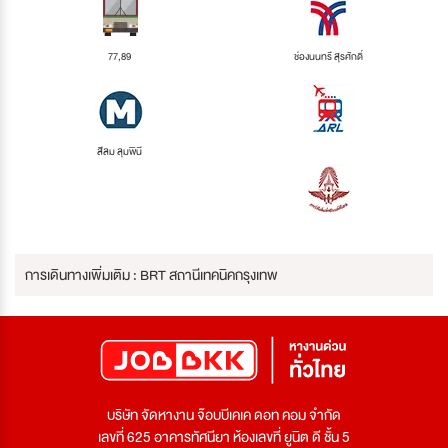
77,89
ช่องนนทรี สุรศักดิ์
สีลม ลุมพินี
การเดินทางเพิ่มเติม : BRT สถานีเทคนิคกรุงเทพ
บริษัท จัดหางาน จ๊อบบีเคเค ดอท คอม จำกัด
เลขที่ 625 อาคารทัศนียา ห้องเลขที่ ยูนิต ดี ชั้น 5