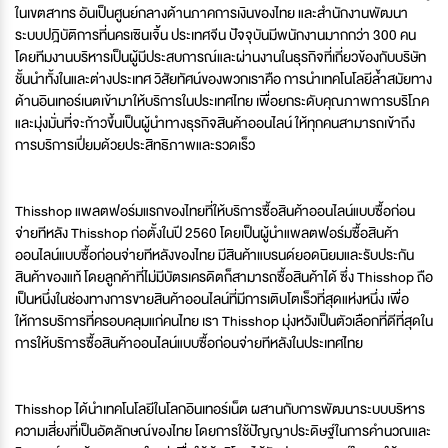
ในเขตสาทร อันเป็นศูนย์กลางด้านภาคการเงินของไทย และสำนักงานพัฒนา
ระบบปฎิบัติการที่นครเซินเจิ้น ประเทศจีน ปัจจุบันมีพนักงานมากกว่า 300 คน
โดยทีมงานบริหารเป็นผู้มีประสบการณ์และผ่านงานในธุรกิจที่เกี่ยวข้องกับบริษัท
ชั้นนำทั้งในและต่างประเทศ วิสัยทัศน์ของพวกเราคือ การนำเทคโนโลยีล้ำสมัยทาง
ด้านอินเทอร์เนตเข้ามาให้บริการในประเทศไทย เพื่อยกระดับคุณภาพการบริโภค
และมุ่งมั่นที่จะก้าวขึ้นเป็นผู้นำทางธุรกิจสินค้าออนไลน์ ให้ทุกคนสามารถเข้าถึง
การบริการเปี่ยมด้วยประสิทธิภาพและรวดเร็ว
Thisshop แพลตฟอร์มแรกของไทยที่ให้บริการซื้อสินค้าออนไลน์แบบซื้อก่อน
จ่ายทีหลัง Thisshop ก่อตั้งในปี 2560 โดยเป็นผู้นำแพลตฟอร์มซื้อสินค้า
ออนไลน์แบบซื้อก่อนจ่ายทีหลังของไทย มีสินค้าแบรนด์ยอดนิยมและรับประกัน
สินค้าของแท้ โดยลูกค้าที่ไม่มีบัตรเครดิตก็สามารถซื้อสินค้าได้ ซึ่ง Thisshop ถือ
เป็นหนึ่งในช่องทางการขายสินค้าออนไลน์ที่มีการเติบโตเร็วที่สุดแห่งหนึ่ง เพื่อ
ให้การบริการที่ครอบคลุมแก่คนไทย เรา Thisshop มุ่งหวังเป็นตัวเลือกที่ดีที่สุดใน
การให้บริการซื้อสินค้าออนไลน์แบบซื้อก่อนจ่ายทีหลังในประเทศไทย
Thisshop ได้นำเทคโนโลยีในโลกอินเทอร์เน็ต ผสานกับการพัฒนาระบบบริหาร
ความเสี่ยงที่เป็นอัตลักษณ์ของไทย โดยการใช้ปัญญาประดิษฐ์ในการคำนวณและ