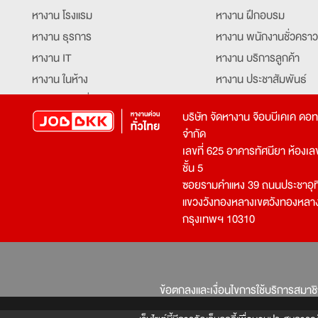
หางาน โรงแรม
หางาน ฝึกอบรม
หางาน ธุรการ
หางาน พนักงานชั่วคราว
หางาน IT
หางาน บริการลูกค้า
หางาน ในห้าง
หางาน ประชาสัมพันธ์
หางาน ท่องเที่ยว
หางาน รับโทรศัพท์
บริษัท จัดหางาน จ๊อบบีเคเค ดอ
หางาน จัดซื้อ
หางาน ประสานงาน
จำกัด
หางาน การขาย
หางาน จองตั๋ว
เลขที่ 625 อาคารทัศนียา ห้องเลขที
หางาน คีย์ข้อมูล
หางาน ร้านอาหาร
ชั้น 5
ซอยรามคำแหง 39 ถนนประชาอุท
หางาน บุคคล
หางาน กุ๊ก
แขวงวังทองหลางเขตวังทองหลา
หางาน วิศวกร
หางาน นักศึกษาฝึกงาน
กรุงเทพฯ 10310
หางาน เจ้าหน้าที่รักษาความปลอดภัย
หางาน Mobile Applica
Developer
หางาน พนักงานขับรถ
หางาน ล่ามแปลภาษา
หางาน ผู้จัดการ
บริการสรรหาพนักงาน
ข้อตกลงและเงื่อนไขการใช้บริการสมาช
โปรแกรมเมอร์
บริษัทจัดหางาน
เจ้าหน้าที่ความปลอดภัย