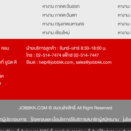
หางาน ภาคตะวันออก
หางาน 
หางาน ภาคตะวันตก
หางาน 
หางาน กรุงเทพมหานคร
หางาน 
หางาน เชียงใหม่
หางาน 
หางาน ฉะเชิงเทรา
หางานอ
ท คอม
ฝ่ายบริการลูกค้า : จันทร์-เสาร์ 8:30-18:00 น.
โทร : 02-514-7474 แฟ็กซ์ 02-514-7447
่ ยูนิต ดี
อีเมล :
help@jobbkk.com
,
sales@jobbkk.com
ิศ
ง
tion
JOBBKK.COM © สงวนลิขสิทธิ์ All Right Reserved
ิกผู้ประกอบการ
ข้อตกลงและเงื่อนไขการใช้บริการสมาชิกผู้สมัครงาน
นโย