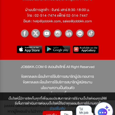
ฝ่ายบริการลูกค้า : จันทร์-เสาร์ 8:30-18:00 น.
โทร : 02-514-7474 แฟ็กซ์ 02-514-7447
อีเมล :
help@jobbkk.com
,
sales@jobbkk.com
JOBBKK.COM © สงวนลิขสิทธิ์ All Right Reserved
ข้อตกลงและเงื่อนไขการใช้บริการสมาชิกผู้ประกอบการ
ข้อตกลงและเงื่อนไขการใช้บริการสมาชิกผู้สมัครงาน
นโยบายความเป็นส่วนตัว
นโยบายคุกกี้
เว็บไซต์นี้มีการจัดเก็บคุกกี้เพื่อมอบประสบการณ์การใช้งานเว็บไซต์ของคุณให้ดี
ยิ่งขึ้นการดำเนินการต่อบนเว็บไซต์นี้ถือว่าคุณยอมรับการใช้งานคุกกี้
jobbkk มีเพียงเว็บเดียวเท่านั้น ไม่มีเว็บเครือข่าย โปรดอย่าหลงเชื่อผู้แอบอ้าง และ
อ่านเพิ่มเติม
หากผู้ใดแอบอ้าง ไม่ว่าทาง Email, โทรศัพท์, SMS หรือทางใดก็ตาม จะถูก