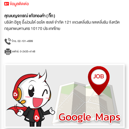
ข้อมูลติดต่อ
คุณเบญจภรณ์ แก้วทองคำ ( กิ๊ก )
บริษัท อีซูซุ อึ้งง่วนไต๋ ออโต เซลส์ จำกัด 121 แขวงตลิ่งชัน เขตตลิ่งชัน จังหวัด
กรุงเทพมหานคร 10170 ประเทศไทย
โทร. 02-101-4999
แฟกซ์. 0-2435-4148