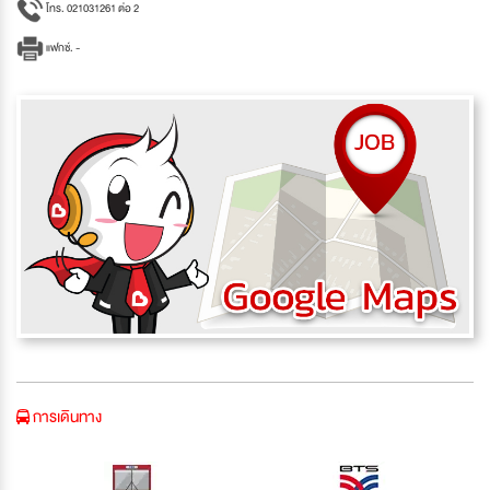
โทร. 021031261 ต่อ 2
แฟกซ์. -
การเดินทาง