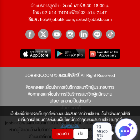
ฝ่ายบริการลูกค้า : จันทร์-เสาร์ 8:30-18:00 น.
โทร : 02-514-7474 แฟ็กซ์ 02-514-7447
อีเมล :
help@jobbkk.com
,
sales@jobbkk.com
JOBBKK.COM © สงวนลิขสิทธิ์ All Right Reserved
ข้อตกลงและเงื่อนไขการใช้บริการสมาชิกผู้ประกอบการ
ข้อตกลงและเงื่อนไขการใช้บริการสมาชิกผู้สมัครงาน
นโยบายความเป็นส่วนตัว
นโยบายคุกกี้
เว็บไซต์นี้มีการจัดเก็บคุกกี้เพื่อมอบประสบการณ์การใช้งานเว็บไซต์ของคุณให้ดี
ยิ่งขึ้นการดำเนินการต่อบนเว็บไซต์นี้ถือว่าคุณยอมรับการใช้งานคุกกี้
jobbkk มีเพียงเว็บเดียวเท่านั้น ไม่มีเว็บเครือข่าย โปรดอย่าหลงเชื่อผู้แอบอ้าง และ
อ่านเพิ่มเติม
หากผู้ใดแอบอ้าง ไม่ว่าทาง Email, โทรศัพท์, SMS หรือทางใดก็ตาม จะถูก
ยอมรับ
ปิด
ดำเนินคดีตามที่กฎหมายบัญญัติไว้สูงสุด