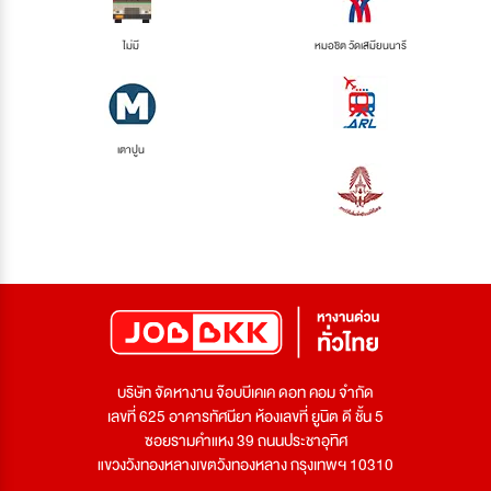
ไม่มี
หมอชิต วัดเสมียนนารี
เตาปูน
บริษัท จัดหางาน จ๊อบบีเคเค ดอท คอม จำกัด
เลขที่ 625 อาคารทัศนียา ห้องเลขที่ ยูนิต ดี ชั้น 5
ซอยรามคำแหง 39 ถนนประชาอุทิศ
แขวงวังทองหลางเขตวังทองหลาง กรุงเทพฯ 10310