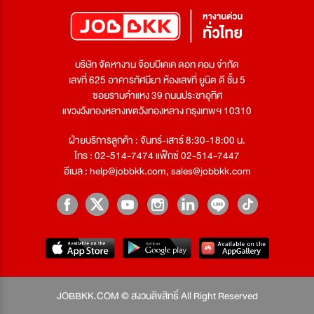
บริษัท จัดหางาน จ๊อบบีเคเค ดอท คอม จำกัด
เลขที่ 625 อาคารทัศนียา ห้องเลขที่ ยูนิต ดี ชั้น 5
ซอยรามคำแหง 39 ถนนประชาอุทิศ
แขวงวังทองหลางเขตวังทองหลาง กรุงเทพฯ 10310
ฝ่ายบริการลูกค้า : จันทร์-เสาร์ 8:30-18:00 น.
โทร : 02-514-7474 แฟ็กซ์ 02-514-7447
อีเมล :
help@jobbkk.com
,
sales@jobbkk.com
JOBBKK.COM © สงวนลิขสิทธิ์ All Right Reserved