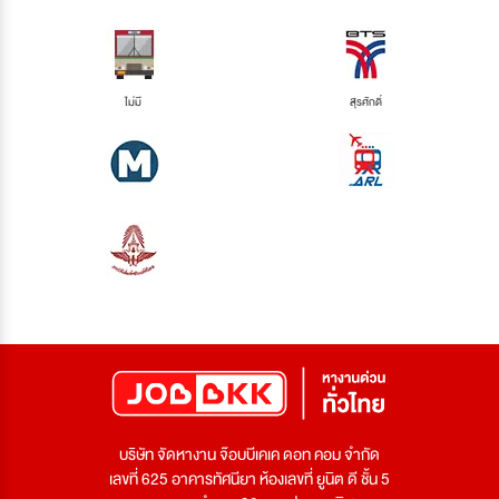
ไม่มี
สุรศักดิ์
บริษัท จัดหางาน จ๊อบบีเคเค ดอท คอม จำกัด
เลขที่ 625 อาคารทัศนียา ห้องเลขที่ ยูนิต ดี ชั้น 5