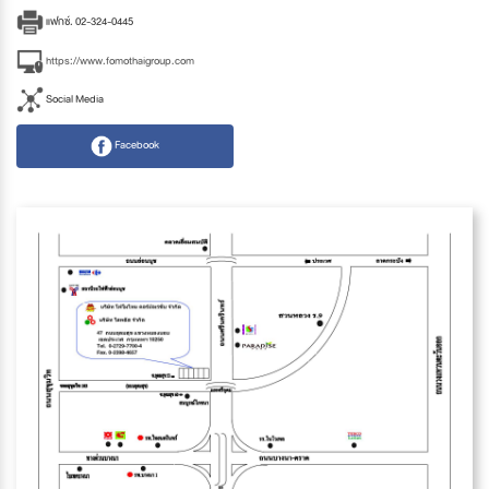
แฟกซ์. 02-324-0445
https://www.fomothaigroup.com
Social Media
Facebook