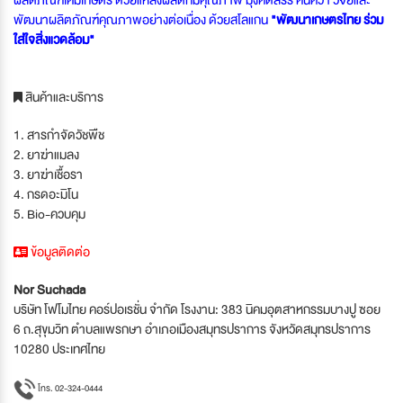
พัฒนาผลิตภัณฑ์คุณภาพอย่างต่อเนื่อง ด้วยสโลแกน
"พัฒนาเกษตรไทย ร่วม
ใส่ใจสิ่งแวดล้อม"
สินค้าและบริการ
1. สารกำจัดวัชพืช
2. ยาฆ่าแมลง
3. ยาฆ่าเชื้อรา
4. กรดอะมิโน
5. Bio-ควบคุม
ข้อมูลติดต่อ
Nor Suchada
บริษัท โฟโมไทย คอร์ปอเรชั่น จำกัด โรงงาน: 383 นิคมอุตสาหกรรมบางปู ซอย
6 ถ.สุขุมวิท ตำบลแพรกษา อำเภอเมืองสมุทรปราการ จังหวัดสมุทรปราการ
10280 ประเทศไทย
โทร. 02-324-0444