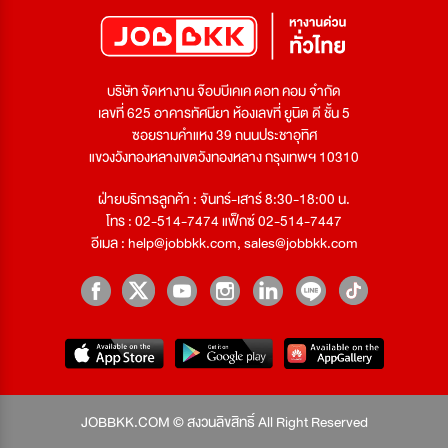
บริษัท จัดหางาน จ๊อบบีเคเค ดอท คอม จำกัด
เลขที่ 625 อาคารทัศนียา ห้องเลขที่ ยูนิต ดี ชั้น 5
ซอยรามคำแหง 39 ถนนประชาอุทิศ
แขวงวังทองหลางเขตวังทองหลาง กรุงเทพฯ 10310
ฝ่ายบริการลูกค้า : จันทร์-เสาร์ 8:30-18:00 น.
โทร : 02-514-7474 แฟ็กซ์ 02-514-7447
อีเมล :
help@jobbkk.com
,
sales@jobbkk.com
JOBBKK.COM © สงวนลิขสิทธิ์ All Right Reserved