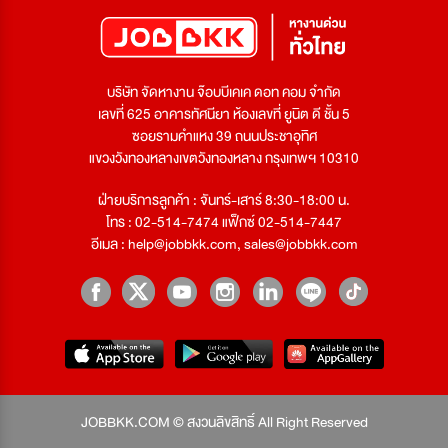
บริษัท จัดหางาน จ๊อบบีเคเค ดอท คอม จำกัด
เลขที่ 625 อาคารทัศนียา ห้องเลขที่ ยูนิต ดี ชั้น 5
ซอยรามคำแหง 39 ถนนประชาอุทิศ
แขวงวังทองหลางเขตวังทองหลาง กรุงเทพฯ 10310
ฝ่ายบริการลูกค้า : จันทร์-เสาร์ 8:30-18:00 น.
โทร : 02-514-7474 แฟ็กซ์ 02-514-7447
อีเมล :
help@jobbkk.com
,
sales@jobbkk.com
JOBBKK.COM © สงวนลิขสิทธิ์ All Right Reserved