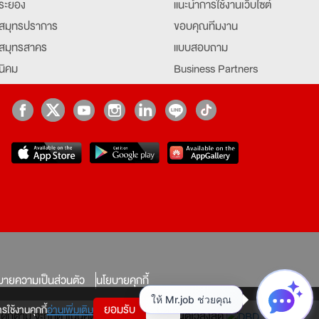
ระยอง
แนะนำการใช้งานเว็บไซต์
สมุทรปราการ
ขอบคุณทีมงาน
สมุทรสาคร
แบบสอบถาม
นิคม
Business Partners
ยุธยา
Partner มหาวิทยาลัย
Job Index
Company Index
job
บายความเป็นส่วนตัว
นโยบายคุกกี้
ยอมรับ
ปิด
รใช้งานคุกกี้
อ่านเพิ่มเติม
ทางใดก็ตาม จะถูกดำเนินคดีตามที่กฎหมายบัญญัติไว้สูงสุด