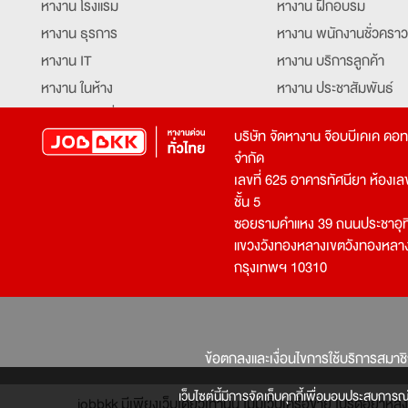
หางาน โรงแรม
หางาน ฝึกอบรม
หางาน ธุรการ
หางาน พนักงานชั่วคราว
หางาน IT
หางาน บริการลูกค้า
หางาน ในห้าง
หางาน ประชาสัมพันธ์
หางาน ท่องเที่ยว
หางาน รับโทรศัพท์
บริษัท จัดหางาน จ๊อบบีเคเค ดอ
หางาน จัดซื้อ
หางาน ประสานงาน
จำกัด
หางาน การขาย
หางาน จองตั๋ว
เลขที่ 625 อาคารทัศนียา ห้องเลขที
หางาน คีย์ข้อมูล
หางาน ร้านอาหาร
ชั้น 5
ซอยรามคำแหง 39 ถนนประชาอุท
หางาน บุคคล
หางาน กุ๊ก
แขวงวังทองหลางเขตวังทองหลา
หางาน วิศวกร
หางาน นักศึกษาฝึกงาน
กรุงเทพฯ 10310
หางาน เจ้าหน้าที่รักษาความปลอดภัย
หางาน Mobile Applica
Developer
หางาน พนักงานขับรถ
หางาน ล่ามแปลภาษา
หางาน ผู้จัดการ
บริการสรรหาพนักงาน
ข้อตกลงและเงื่อนไขการใช้บริการสมาช
โปรแกรมเมอร์
บริษัทจัดหางาน
เจ้าหน้าที่ความปลอดภัย
เว็บไซต์นี้มีการจัดเก็บคุกกี้เพื่อมอบประสบการณ
jobbkk มีเพียงเว็บเดียวเท่านั้น ไม่มีเว็บเครือข่าย โปรดอย่า