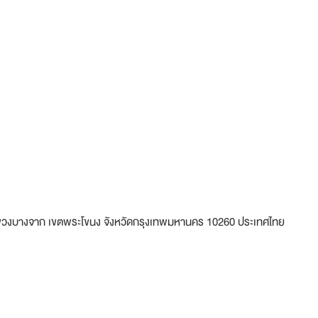
ท แขวงบางจาก เขตพระโขนง จังหวัดกรุงเทพมหานคร 10260 ประเทศไทย