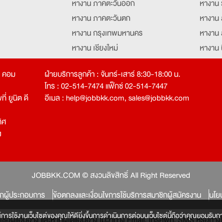
หางาน ภาคตะวันออก
หางาน 
หางาน ภาคตะวันตก
หางาน 
หางาน กรุงเทพมหานคร
หางาน 
หางาน เชียงใหม่
หางาน 
หางาน ฉะเชิงเทรา
หางานอ
ท คอม
ฝ่ายบริการลูกค้า : จันทร์-เสาร์ 8:30-18:00 น.
โทร : 02-514-7474 แฟ็กซ์ 02-514-7447
่ ยูนิต ดี
อีเมล :
help@jobbkk.com
,
sales@jobbkk.com
ิศ
ง
tion
JOBBKK.COM © สงวนลิขสิทธิ์ All Right Reserved
ิกผู้ประกอบการ
ข้อตกลงและเงื่อนไขการใช้บริการสมาชิกผู้สมัครงาน
นโย
์การใช้งานเว็บไซต์ของคุณให้ดียิ่งขึ้นการดำเนินการต่อบนเว็บไซต์นี้ถือว่าคุณยอมรับกา
หลงเชื่อผู้แอบอ้าง และหากผู้ใดแอบอ้าง ไม่ว่าทาง Email, โทรศัพท์, SMS หรือ