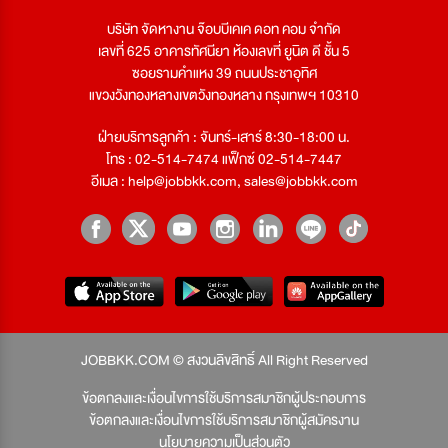
บริษัท จัดหางาน จ๊อบบีเคเค ดอท คอม จำกัด
เลขที่ 625 อาคารทัศนียา ห้องเลขที่ ยูนิต ดี ชั้น 5
ซอยรามคำแหง 39 ถนนประชาอุทิศ
แขวงวังทองหลางเขตวังทองหลาง กรุงเทพฯ 10310
ฝ่ายบริการลูกค้า : จันทร์-เสาร์ 8:30-18:00 น.
โทร : 02-514-7474 แฟ็กซ์ 02-514-7447
อีเมล :
help@jobbkk.com
,
sales@jobbkk.com
JOBBKK.COM © สงวนลิขสิทธิ์ All Right Reserved
ข้อตกลงและเงื่อนไขการใช้บริการสมาชิกผู้ประกอบการ
ข้อตกลงและเงื่อนไขการใช้บริการสมาชิกผู้สมัครงาน
นโยบายความเป็นส่วนตัว