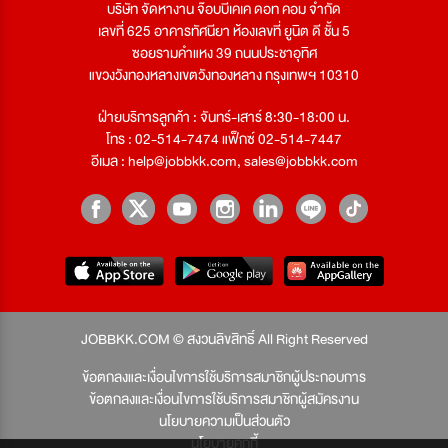
บริษัท จัดหางาน จ๊อบบีเคเค ดอท คอม จำกัด
เลขที่ 625 อาคารทัศนียา ห้องเลขที่ ยูนิต ดี ชั้น 5
ซอยรามคำแหง 39 ถนนประชาอุทิศ
แขวงวังทองหลางเขตวังทองหลาง กรุงเทพฯ 10310
ฝ่ายบริการลูกค้า : จันทร์-เสาร์ 8:30-18:00 น.
โทร : 02-514-7474 แฟ็กซ์ 02-514-7447
อีเมล :
help@jobbkk.com
,
sales@jobbkk.com
JOBBKK.COM © สงวนลิขสิทธิ์ All Right Reserved
ข้อตกลงและเงื่อนไขการใช้บริการสมาชิกผู้ประกอบการ
ข้อตกลงและเงื่อนไขการใช้บริการสมาชิกผู้สมัครงาน
นโยบายความเป็นส่วนตัว
นโยบายคุกกี้