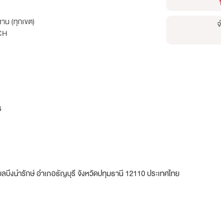
าน (ทุกเขต)
จ
CH
ร
ึงนำรักษ์ อำเภอธัญบุรี จังหวัดปทุมธานี 12110 ประเทศไทย