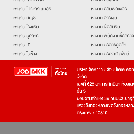
หางาน โปรแกรมเมอร์
หางาน คอมพิวเตอร์
หางาน บัญชี
หางาน การเงิน
หางาน โรงแรม
หางาน ฝึกอบรม
หางาน ธุรการ
หางาน พนักงานชั่วคราว
หางาน IT
หางาน บริการลูกค้า
หางาน ในห้าง
หางาน ประชาสัมพันธ์
หางาน ท่องเที่ยว
หางาน รับโทรศัพท์
บริษัท จัดหางาน จ๊อบบีเคเค ดอ
หางาน จัดซื้อ
หางาน ประสานงาน
จำกัด
หางาน การขาย
หางาน จองตั๋ว
เลขที่ 625 อาคารทัศนียา ห้องเลขที
หางาน คีย์ข้อมูล
หางาน ร้านอาหาร
ชั้น 5
ซอยรามคำแหง 39 ถนนประชาอุท
หางาน บุคคล
หางาน กุ๊ก
แขวงวังทองหลางเขตวังทองหลา
หางาน วิศวกร
หางาน นักศึกษาฝึกงาน
กรุงเทพฯ 10310
หางาน เจ้าหน้าที่รักษาความปลอดภัย
หางาน Mobile Applica
Developer
หางาน พนักงานขับรถ
หางาน ล่ามแปลภาษา