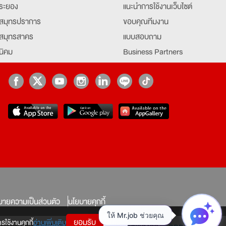
ระยอง
แนะนำการใช้งานเว็บไซต์
สมุทรปราการ
ขอบคุณทีมงาน
สมุทรสาคร
แบบสอบถาม
นิคม
Business Partners
ยุธยา
Partner มหาวิทยาลัย
Job Index
Company Index
job
บายความเป็นส่วนตัว
นโยบายคุกกี้
ยอมรับ
ปิด
รใช้งานคุกกี้
อ่านเพิ่มเติม