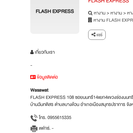
FLASH EXPRESS
FLASH EXPRESS
หางาน
>
หางาน
>
หาง
หางาน FLASH EXP
แชร์
เกี่ยวกับเรา
-
ข้อมูลติดต่อ
Wasawat
FLASH EXPRESS 108 ซอยนนทรี14แยก4แขวงช่องนนทร
บ้านฉันทดิสร ตำบลบางด้วน อำเภอเมืองสมุทรปราการ จั
โทร. 0955615335
แฟกซ์. -