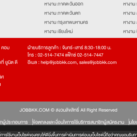
หางาน ภาคตะวันออก
หางาน 
หางาน ภาคตะวันตก
หางาน 
หางาน กรุงเทพมหานคร
หางาน 
หางาน เชียงใหม่
หางาน 
หางาน ฉะเชิงเทรา
หางานอ
ท คอม
ฝ่ายบริการลูกค้า : จันทร์-เสาร์ 8:30-18:00 น.
โทร : 02-514-7474 แฟ็กซ์ 02-514-7447
่ ยูนิต ดี
อีเมล :
help@jobbkk.com
,
sales@jobbkk.com
ิศ
ง
tion
JOBBKK.COM © สงวนลิขสิทธิ์ All Right Reserved
ิกผู้ประกอบการ
ข้อตกลงและเงื่อนไขการใช้บริการสมาชิกผู้สมัครงาน
นโย
์การใช้งานเว็บไซต์ของคุณให้ดียิ่งขึ้นการดำเนินการต่อบนเว็บไซต์นี้ถือว่าคุณยอมรับกา