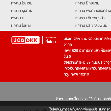
หางาน โรงแรม
หางาน ฝึกอบรม
หางาน ธุรการ
หางาน พนักงานชั่วคราว
หางาน IT
หางาน บริการลูกค้า
หางาน ในห้าง
หางาน ประชาสัมพันธ์
หางาน ท่องเที่ยว
หางาน รับโทรศัพท์
บริษัท จัดหางาน จ๊อบบีเคเค ดอ
หางาน จัดซื้อ
หางาน ประสานงาน
จำกัด
หางาน การขาย
หางาน จองตั๋ว
เลขที่ 625 อาคารทัศนียา ห้องเลขที
หางาน คีย์ข้อมูล
หางาน ร้านอาหาร
ชั้น 5
ซอยรามคำแหง 39 ถนนประชาอุท
หางาน บุคคล
หางาน กุ๊ก
แขวงวังทองหลางเขตวังทองหลา
หางาน วิศวกร
หางาน นักศึกษาฝึกงาน
กรุงเทพฯ 10310
หางาน เจ้าหน้าที่รักษาความปลอดภัย
หางาน Mobile Applica
Developer
หางาน พนักงานขับรถ
หางาน ล่ามแปลภาษา
หางาน ผู้จัดการ
บริการสรรหาพนักงาน
ข้อตกลงและเงื่อนไขการใช้บริการสมาช
โปรแกรมเมอร์
บริษัทจัดหางาน
เจ้าหน้าที่ความปลอดภัย
เว็บไซต์นี้มีการจัดเก็บคุกกี้เพื่อมอบประสบการณ