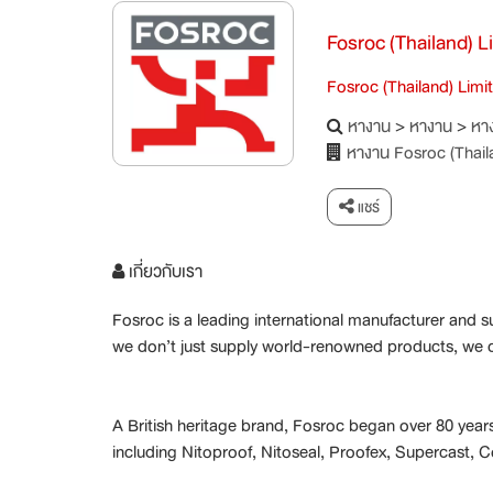
Fosroc (Thailand) L
Fosroc (Thailand) Limi
หางาน
>
หางาน
>
หาง
หางาน Fosroc (Thail
แชร์
เกี่ยวกับเรา
Fosroc is a leading international manufacturer and s
we don’t just supply world-renowned products, we de
A British heritage brand, Fosroc began over 80 yea
including Nitoproof, Nitoseal, Proofex, Supercast, 