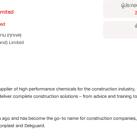
ผู้ประกอ
imited
2
ted
จ
าน (ทุกเขต)
and) Limited
upplier of high performance chemicals for the construction industry,
liver complete construction solutions – from advice and training to
rs ago and has become the go-to name for construction companies, 
Conplast and Dekguard.