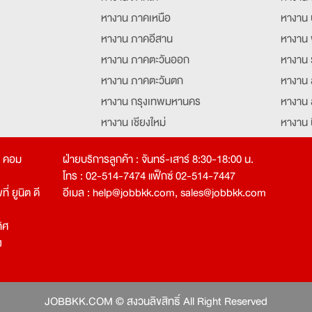
หางาน ภาคเหนือ
หางาน 
หางาน ภาคอีสาน
หางาน 
หางาน ภาคตะวันออก
หางาน 
หางาน ภาคตะวันตก
หางาน 
หางาน กรุงเทพมหานคร
หางาน 
หางาน เชียงใหม่
หางาน 
หางาน ฉะเชิงเทรา
หางานอ
ท คอม
ฝ่ายบริการลูกค้า : จันทร์-เสาร์ 8:30-18:00 น.
โทร : 02-514-7474 แฟ็กซ์ 02-514-7447
่ ยูนิต ดี
อีเมล :
help@jobbkk.com
,
sales@jobbkk.com
ิศ
ง
tion
JOBBKK.COM © สงวนลิขสิทธิ์ All Right Reserved