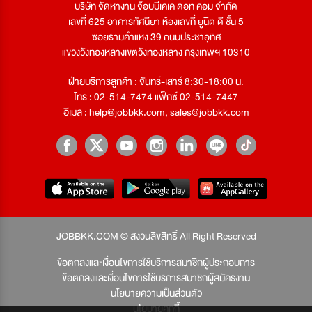
บริษัท จัดหางาน จ๊อบบีเคเค ดอท คอม จำกัด
เลขที่ 625 อาคารทัศนียา ห้องเลขที่ ยูนิต ดี ชั้น 5
ซอยรามคำแหง 39 ถนนประชาอุทิศ
แขวงวังทองหลางเขตวังทองหลาง กรุงเทพฯ 10310
ฝ่ายบริการลูกค้า : จันทร์-เสาร์ 8:30-18:00 น.
โทร : 02-514-7474 แฟ็กซ์ 02-514-7447
อีเมล :
help@jobbkk.com
,
sales@jobbkk.com
JOBBKK.COM © สงวนลิขสิทธิ์ All Right Reserved
ข้อตกลงและเงื่อนไขการใช้บริการสมาชิกผู้ประกอบการ
ข้อตกลงและเงื่อนไขการใช้บริการสมาชิกผู้สมัครงาน
นโยบายความเป็นส่วนตัว
นโยบายคุกกี้