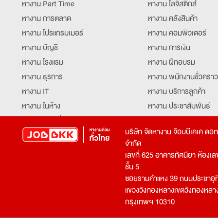
หางาน Part Time
หางาน โลจิสติกส์
หางาน การตลาด
หางาน คลังสินค้า
หางาน โปรแกรมเมอร์
หางาน คอมพิวเตอร์
หางาน บัญชี
หางาน การเงิน
หางาน โรงแรม
หางาน ฝึกอบรม
หางาน ธุรการ
หางาน พนักงานชั่วคราว
หางาน IT
หางาน บริการลูกค้า
หางาน ในห้าง
หางาน ประชาสัมพันธ์
หางาน ท่องเที่ยว
หางาน รับโทรศัพท์
บริษัท จัดหางาน จ๊อบบีเคเค ดอ
หางาน จัดซื้อ
หางาน ประสานงาน
จำกัด
หางาน การขาย
หางาน จองตั๋ว
เลขที่ 625 อาคารทัศนียา ห้องเลขที
หางาน คีย์ข้อมูล
หางาน ร้านอาหาร
ชั้น 5
ซอยรามคำแหง 39 ถนนประชาอุท
หางาน บุคคล
หางาน กุ๊ก
แขวงวังทองหลางเขตวังทองหลา
หางาน วิศวกร
หางาน นักศึกษาฝึกงาน
กรุงเทพฯ 10310
หางาน เจ้าหน้าที่รักษาความปลอดภัย
หางาน Mobile Applica