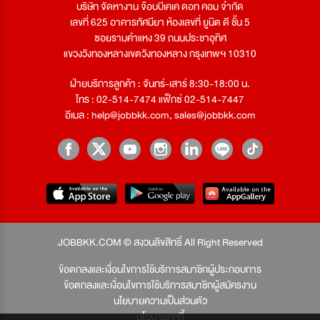
บริษัท จัดหางาน จ๊อบบีเคเค ดอท คอม จำกัด
เลขที่ 625 อาคารทัศนียา ห้องเลขที่ ยูนิต ดี ชั้น 5
ซอยรามคำแหง 39 ถนนประชาอุทิศ
แขวงวังทองหลางเขตวังทองหลาง กรุงเทพฯ 10310
ฝ่ายบริการลูกค้า : จันทร์-เสาร์ 8:30-18:00 น.
โทร : 02-514-7474 แฟ็กซ์ 02-514-7447
อีเมล :
help@jobbkk.com
,
sales@jobbkk.com
JOBBKK.COM © สงวนลิขสิทธิ์ All Right Reserved
ข้อตกลงและเงื่อนไขการใช้บริการสมาชิกผู้ประกอบการ
ข้อตกลงและเงื่อนไขการใช้บริการสมาชิกผู้สมัครงาน
นโยบายความเป็นส่วนตัว
นโยบายคุกกี้