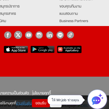
สมุทรปราการ
ขอบคุณทีมงาน
สมุทรสาคร
แบบสอบถาม
นิคม
Business Partners
ยุธยา
Partner มหาวิทยาลัย
Job Index
Company Index
job
บายความเป็นส่วนตัว
นโยบายคุกกี้
ยอมรับ
ปิด
รใช้งานคุกกี้
อ่านเพิ่มเติม
ทางใดก็ตาม จะถูกดำเนินคดีตามที่กฎหมายบัญญัติไว้สูงสุด