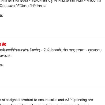
ูกค้ารายเก่า-รายใหม่ - ส่งสินค้าให้กับลูกค้าตามเวลาที่กำหนด - ดำเนินการ
่มยอดขายให้ได้ตามเป้าที่กำหนด
กลง
6 ล้อ
ายในเขตที่กำหนด(ต่างจังหวัด) - ขับขี่ปลอดภัย รักษากฎจราจร - ดูแลความ
าดของรถ
กลง
s of assigned product to ensure sales and A&P spending are