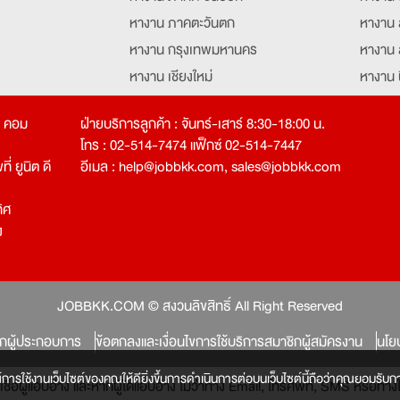
หางาน ภาคตะวันตก
หางาน 
หางาน กรุงเทพมหานคร
หางาน 
หางาน เชียงใหม่
หางาน 
หางาน ฉะเชิงเทรา
หางานอ
ท คอม
ฝ่ายบริการลูกค้า : จันทร์-เสาร์ 8:30-18:00 น.
โทร : 02-514-7474 แฟ็กซ์ 02-514-7447
่ ยูนิต ดี
อีเมล :
help@jobbkk.com
,
sales@jobbkk.com
ิศ
ง
tion
JOBBKK.COM © สงวนลิขสิทธิ์ All Right Reserved
ิกผู้ประกอบการ
ข้อตกลงและเงื่อนไขการใช้บริการสมาชิกผู้สมัครงาน
นโย
์การใช้งานเว็บไซต์ของคุณให้ดียิ่งขึ้นการดำเนินการต่อบนเว็บไซต์นี้ถือว่าคุณยอมรับกา
หลงเชื่อผู้แอบอ้าง และหากผู้ใดแอบอ้าง ไม่ว่าทาง Email, โทรศัพท์, SMS หรือ