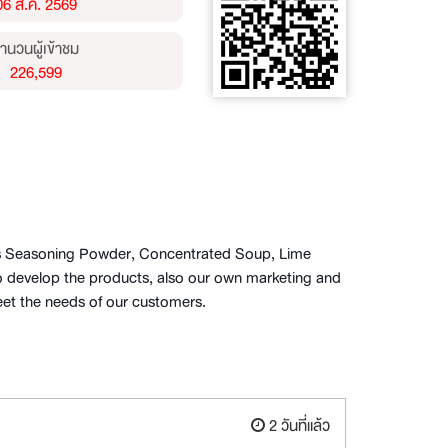
06 ส.ค. 2569
ำนวนผู้เข้าชม
226,599
 as Seasoning Powder, Concentrated Soup, Lime
o develop the products, also our own marketing and
 meet the needs of our customers.
2 วันที่แล้ว