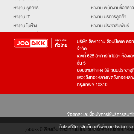
หางาน ธุรการ
หางาน พนักงานชั่วคราว
หางาน IT
หางาน บริการลูกค้า
หางาน ในห้าง
หางาน ประชาสัมพันธ์
หางาน ท่องเที่ยว
หางาน รับโทรศัพท์
บริษัท จัดหางาน จ๊อบบีเคเค ดอ
หางาน จัดซื้อ
หางาน ประสานงาน
จำกัด
หางาน การขาย
หางาน จองตั๋ว
เลขที่ 625 อาคารทัศนียา ห้องเลขที
หางาน คีย์ข้อมูล
หางาน ร้านอาหาร
ชั้น 5
ซอยรามคำแหง 39 ถนนประชาอุท
หางาน บุคคล
หางาน กุ๊ก
แขวงวังทองหลางเขตวังทองหลา
หางาน วิศวกร
หางาน นักศึกษาฝึกงาน
กรุงเทพฯ 10310
หางาน เจ้าหน้าที่รักษาความปลอดภัย
หางาน Mobile Applica
Developer
หางาน พนักงานขับรถ
หางาน ล่ามแปลภาษา
หางาน ผู้จัดการ
บริการสรรหาพนักงาน
ข้อตกลงและเงื่อนไขการใช้บริการสมาช
โปรแกรมเมอร์
บริษัทจัดหางาน
เจ้าหน้าที่ความปลอดภัย
เว็บไซต์นี้มีการจัดเก็บคุกกี้เพื่อมอบประสบการณ
jobbkk มีเพียงเว็บเดียวเท่านั้น ไม่มีเว็บเครือข่าย โปรดอย่า
บริษัทจัดหาพนักงาน
หางานไอที