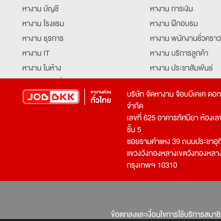
หางาน บัญชี
หางาน การเงิน
หางาน โรงแรม
หางาน ฝึกอบรม
หางาน ธุรการ
หางาน พนักงานชั่วคราว
หางาน IT
หางาน บริการลูกค้า
หางาน ในห้าง
หางาน ประชาสัมพันธ์
หางาน ท่องเที่ยว
หางาน รับโทรศัพท์
บริษัท จัดหางาน จ๊อบบีเคเค ดอ
หางาน จัดซื้อ
หางาน ประสานงาน
จำกัด
หางาน การขาย
หางาน จองตั๋ว
เลขที่ 625 อาคารทัศนียา ห้องเลขที
หางาน คีย์ข้อมูล
หางาน ร้านอาหาร
ชั้น 5
ซอยรามคำแหง 39 ถนนประชาอุท
หางาน บุคคล
หางาน กุ๊ก
แขวงวังทองหลางเขตวังทองหลา
หางาน วิศวกร
หางาน นักศึกษาฝึกงาน
กรุงเทพฯ 10310
หางาน เจ้าหน้าที่รักษาความปลอดภัย
หางาน Mobile Applica
Developer
หางาน พนักงานขับรถ
หางาน ล่ามแปลภาษา
หางาน ผู้จัดการ
บริการสรรหาพนักงาน
ข้อตกลงและเงื่อนไขการใช้บริการสมาช
โปรแกรมเมอร์