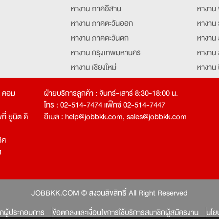
หางาน ภาคอีสาน
หางาน 
หางาน ภาคตะวันออก
หางาน 
หางาน ภาคตะวันตก
หางาน 
หางาน กรุงเทพมหานคร
หางาน 
หางาน เชียงใหม่
หางาน 
หางาน ฉะเชิงเทรา
หางานอ
ท คอม
ฝ่ายบริการลูกค้า : จันทร์-เสาร์ 8:30-18:00 น.
โทร : 02-514-7474 แฟ็กซ์ 02-514-7447
่ ยูนิต ดี
อีเมล :
help@jobbkk.com
,
sales@jobbkk.com
ิศ
ง
tion
JOBBKK.COM © สงวนลิขสิทธิ์ All Right Reserved
ิกผู้ประกอบการ
ข้อตกลงและเงื่อนไขการใช้บริการสมาชิกผู้สมัครงาน
นโย