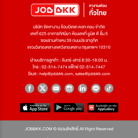
บริษัท จัดหางาน จ๊อบบีเคเค ดอท คอม จำกัด
เลขที่ 625 อาคารทัศนียา ห้องเลขที่ ยูนิต ดี ชั้น 5
ซอยรามคำแหง 39 ถนนประชาอุทิศ
แขวงวังทองหลางเขตวังทองหลาง กรุงเทพฯ 10310
ฝ่ายบริการลูกค้า : จันทร์-เสาร์ 8:30-18:00 น.
โทร : 02-514-7474 แฟ็กซ์ 02-514-7447
อีเมล :
help@jobbkk.com
,
sales@jobbkk.com
JOBBKK.COM © สงวนลิขสิทธิ์ All Right Reserved