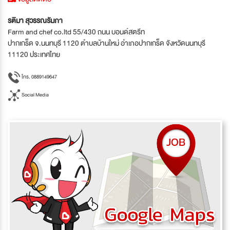
รติมา สุวรรณรัมภา
Farm and chef co.ltd 55/430 ถนน บอนด์สตรีท
ปากเกร็ด จ.นนทบุรี 1120 ตำบลบ้านใหม่ อำเภอปากเกร็ด จังหวัดนนทบุรี
11120 ประเทศไทย
โทร. 0889149647
Social Media