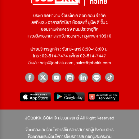
บริษัท จัดหางาน จ๊อบบีเคเค ดอท คอม จำกัด
เลขที่ 625 อาคารทัศนียา ห้องเลขที่ ยูนิต ดี ชั้น 5
ซอยรามคำแหง 39 ถนนประชาอุทิศ
แขวงวังทองหลางเขตวังทองหลาง กรุงเทพฯ 10310
ฝ่ายบริการลูกค้า : จันทร์-เสาร์ 8:30-18:00 น.
โทร : 02-514-7474 แฟ็กซ์ 02-514-7447
อีเมล :
help@jobbkk.com
,
sales@jobbkk.com
JOBBKK.COM © สงวนลิขสิทธิ์ All Right Reserved
ข้อตกลงและเงื่อนไขการใช้บริการสมาชิกผู้ประกอบการ
ข้อตกลงและเงื่อนไขการใช้บริการสมาชิกผู้สมัครงาน