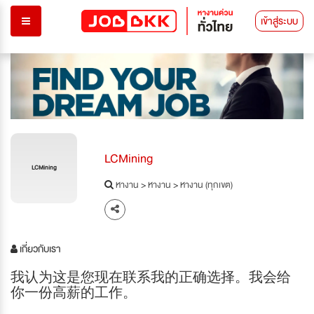
เข้าสู่ระบบ
LCMining
LCMining
หางาน
>
หางาน
>
หางาน (ทุกเขต)
เกี่ยวกับเรา
我认为这是您现在联系我的正确选择。
我会给
你一份高薪的工作。