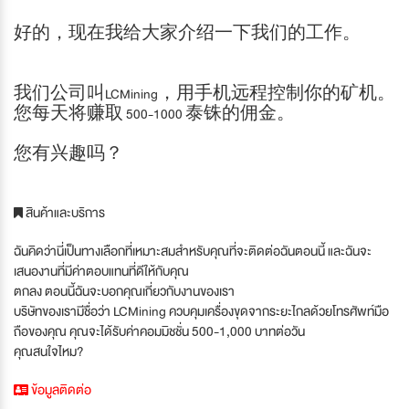
好的，现在我给大家介绍一下我们的工作。
我们公司叫LCMining，用手机远程控制你的矿机。
您每天将赚取 500-1000 泰铢的佣金。
您有兴趣吗？
สินค้าและบริการ
ฉันคิดว่านี่เป็นทางเลือกที่เหมาะสมสำหรับคุณที่จะติดต่อฉันตอนนี้ และฉันจะ
เสนองานที่มีค่าตอบแทนที่ดีให้กับคุณ
ตกลง ตอนนี้ฉันจะบอกคุณเกี่ยวกับงานของเรา
บริษัทของเรามีชื่อว่า LCMining ควบคุมเครื่องขุดจากระยะไกลด้วยโทรศัพท์มือ
ถือของคุณ คุณจะได้รับค่าคอมมิชชั่น 500-1,000 บาทต่อวัน
คุณสนใจไหม?
ข้อมูลติดต่อ