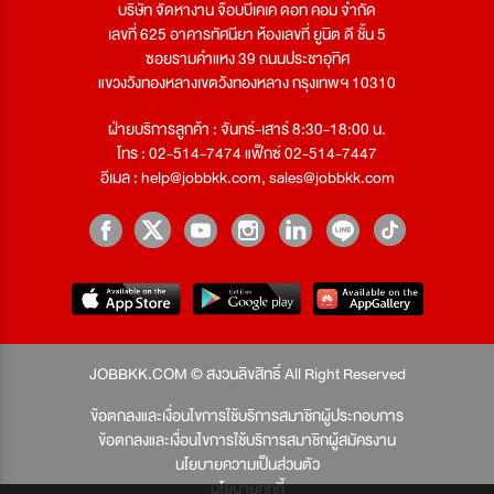
บริษัท จัดหางาน จ๊อบบีเคเค ดอท คอม จำกัด
เลขที่ 625 อาคารทัศนียา ห้องเลขที่ ยูนิต ดี ชั้น 5
ซอยรามคำแหง 39 ถนนประชาอุทิศ
แขวงวังทองหลางเขตวังทองหลาง กรุงเทพฯ 10310
ฝ่ายบริการลูกค้า : จันทร์-เสาร์ 8:30-18:00 น.
โทร : 02-514-7474 แฟ็กซ์ 02-514-7447
อีเมล :
help@jobbkk.com
,
sales@jobbkk.com
JOBBKK.COM © สงวนลิขสิทธิ์ All Right Reserved
ข้อตกลงและเงื่อนไขการใช้บริการสมาชิกผู้ประกอบการ
ข้อตกลงและเงื่อนไขการใช้บริการสมาชิกผู้สมัครงาน
นโยบายความเป็นส่วนตัว
นโยบายคุกกี้