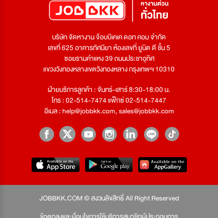
บริษัท จัดหางาน จ๊อบบีเคเค ดอท คอม จำกัด
เลขที่ 625 อาคารทัศนียา ห้องเลขที่ ยูนิต ดี ชั้น 5
ซอยรามคำแหง 39 ถนนประชาอุทิศ
แขวงวังทองหลางเขตวังทองหลาง กรุงเทพฯ 10310
ฝ่ายบริการลูกค้า : จันทร์-เสาร์ 8:30-18:00 น.
โทร : 02-514-7474 แฟ็กซ์ 02-514-7447
อีเมล :
help@jobbkk.com
,
sales@jobbkk.com
JOBBKK.COM © สงวนลิขสิทธิ์ All Right Reserved
ข้อตกลงและเงื่อนไขการใช้บริการสมาชิกผู้ประกอบการ