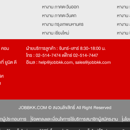
หางาน ภาคตะวันออก
หางาน 
หางาน ภาคตะวันตก
หางาน 
หางาน กรุงเทพมหานคร
หางาน 
หางาน เชียงใหม่
หางาน 
หางาน ฉะเชิงเทรา
หางานอ
ท คอม
ฝ่ายบริการลูกค้า : จันทร์-เสาร์ 8:30-18:00 น.
โทร : 02-514-7474 แฟ็กซ์ 02-514-7447
่ ยูนิต ดี
อีเมล :
help@jobbkk.com
,
sales@jobbkk.com
ิศ
ง
tion
JOBBKK.COM © สงวนลิขสิทธิ์ All Right Reserved
ิกผู้ประกอบการ
ข้อตกลงและเงื่อนไขการใช้บริการสมาชิกผู้สมัครงาน
นโย