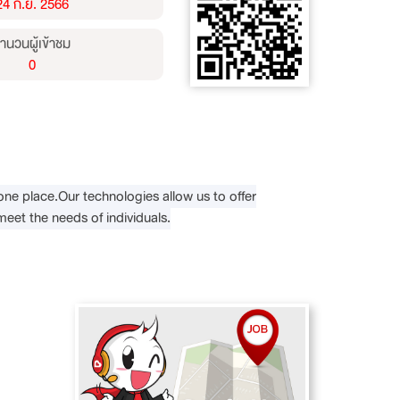
24 ก.ย. 2566
ำนวนผู้เข้าชม
0
one place.
Our technologies allow us to offer
meet the needs of individuals.