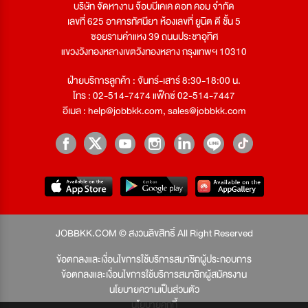
บริษัท จัดหางาน จ๊อบบีเคเค ดอท คอม จำกัด
เลขที่ 625 อาคารทัศนียา ห้องเลขที่ ยูนิต ดี ชั้น 5
ซอยรามคำแหง 39 ถนนประชาอุทิศ
แขวงวังทองหลางเขตวังทองหลาง กรุงเทพฯ 10310
ฝ่ายบริการลูกค้า : จันทร์-เสาร์ 8:30-18:00 น.
โทร : 02-514-7474 แฟ็กซ์ 02-514-7447
อีเมล :
help@jobbkk.com
,
sales@jobbkk.com
JOBBKK.COM © สงวนลิขสิทธิ์ All Right Reserved
ข้อตกลงและเงื่อนไขการใช้บริการสมาชิกผู้ประกอบการ
ข้อตกลงและเงื่อนไขการใช้บริการสมาชิกผู้สมัครงาน
นโยบายความเป็นส่วนตัว
นโยบายคุกกี้