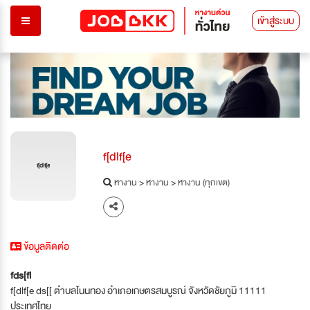
เข้าสู่ระบบ
f[dlf[e
f[dlf[e
หางาน
>
หางาน
>
หางาน (ทุกเขต)
ข้อมูลติดต่อ
fds[fl
f[dlf[e ds[[ ตำบลโนนทอง อำเภอเกษตรสมบูรณ์ จังหวัดชัยภูมิ 11111
ประเทศไทย