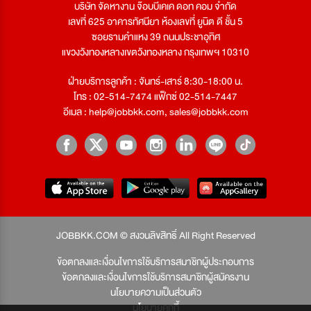
บริษัท จัดหางาน จ๊อบบีเคเค ดอท คอม จำกัด
เลขที่ 625 อาคารทัศนียา ห้องเลขที่ ยูนิต ดี ชั้น 5
ซอยรามคำแหง 39 ถนนประชาอุทิศ
แขวงวังทองหลางเขตวังทองหลาง กรุงเทพฯ 10310
ฝ่ายบริการลูกค้า : จันทร์-เสาร์ 8:30-18:00 น.
โทร : 02-514-7474 แฟ็กซ์ 02-514-7447
อีเมล :
help@jobbkk.com
,
sales@jobbkk.com
JOBBKK.COM © สงวนลิขสิทธิ์ All Right Reserved
ข้อตกลงและเงื่อนไขการใช้บริการสมาชิกผู้ประกอบการ
ข้อตกลงและเงื่อนไขการใช้บริการสมาชิกผู้สมัครงาน
นโยบายความเป็นส่วนตัว
นโยบายคุกกี้