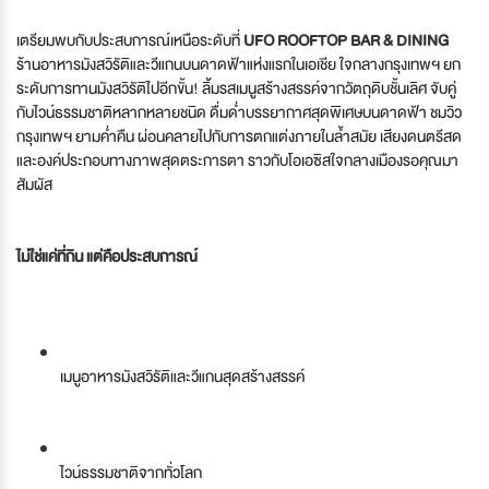
เตรียมพบกับประสบการณ์เหนือระดับที่
UFO ROOFTOP BAR & DINING
ร้านอาหารมังสวิรัติและวีแกนบนดาดฟ้าแห่งแรกในเอเชีย ใจกลางกรุงเทพฯ ยก
ระดับการทานมังสวิรัติไปอีกขั้น! ลิ้มรสเมนูสร้างสรรค์จากวัตถุดิบชั้นเลิศ จับคู่
กับไวน์ธรรมชาติหลากหลายชนิด ดื่มด่ำบรรยากาศสุดพิเศษบนดาดฟ้า ชมวิว
กรุงเทพฯ ยามค่ำคืน ผ่อนคลายไปกับการตกแต่งภายในล้ำสมัย เสียงดนตรีสด
และองค์ประกอบทางภาพสุดตระการตา ราวกับโอเอซิสใจกลางเมืองรอคุณมา
สัมผัส
ไม่ใช่แค่ที่กิน แต่คือประสบการณ์
เมนูอาหารมังสวิรัติและวีแกนสุดสร้างสรรค์
ไวน์ธรรมชาติจากทั่วโลก