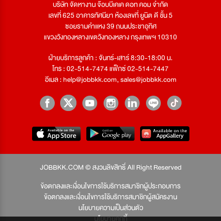
บริษัท จัดหางาน จ๊อบบีเคเค ดอท คอม จำกัด
เลขที่ 625 อาคารทัศนียา ห้องเลขที่ ยูนิต ดี ชั้น 5
ซอยรามคำแหง 39 ถนนประชาอุทิศ
แขวงวังทองหลางเขตวังทองหลาง กรุงเทพฯ 10310
ฝ่ายบริการลูกค้า : จันทร์-เสาร์ 8:30-18:00 น.
โทร : 02-514-7474 แฟ็กซ์ 02-514-7447
อีเมล :
help@jobbkk.com
,
sales@jobbkk.com
JOBBKK.COM © สงวนลิขสิทธิ์ All Right Reserved
ข้อตกลงและเงื่อนไขการใช้บริการสมาชิกผู้ประกอบการ
ข้อตกลงและเงื่อนไขการใช้บริการสมาชิกผู้สมัครงาน
นโยบายความเป็นส่วนตัว
นโยบายคุกกี้