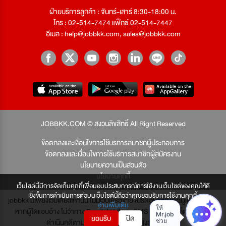
ฝ่ายบริการลูกค้า : จันทร์-เสาร์ 8:30-18:00 น.
โทร : 02-514-7474 แฟ็กซ์ 02-514-7447
อีเมล :
help@jobbkk.com
,
sales@jobbkk.com
JOBBKK.COM © สงวนลิขสิทธิ์ All Right Reserved
ข้อตกลงและเงื่อนไขการใช้บริการสมาชิกผู้ประกอบการ
ข้อตกลงและเงื่อนไขการใช้บริการสมาชิกผู้สมัครงาน
นโยบายความเป็นส่วนตัว
นโยบายคุกกี้
เว็บไซต์นี้มีการจัดเก็บคุกกี้เพื่อมอบประสบการณ์การใช้งานเว็บไซต์ของคุณให้ดี
ยิ่งขึ้นการดำเนินการต่อบนเว็บไซต์นี้ถือว่าคุณยอมรับการใช้งานคุกกี้
jobbkk มีเพียงเว็บเดียวเท่านั้น ไม่มีเว็บเครือข่าย โปรดอย่าหลงเชื่อผู้แอบอ้าง และ
อ่านเพิ่มเติม
หากผู้ใดแอบอ้าง ไม่ว่าทาง Email, โทรศัพท์, SMS หรือทางใดก็ตาม จะถูก
ยอมรับ
ปิด
ดำเนินคดีตามที่กฎหมายบัญญัติไว้สูงสุด